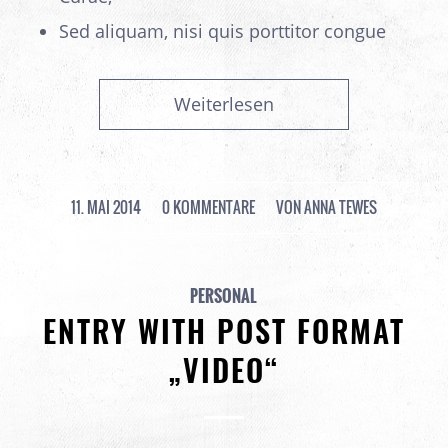
Sed aliquam, nisi quis porttitor congue
Weiterlesen
11. MAI 2014
/
0 KOMMENTARE
/
VON
ANNA TEWES
PERSONAL
ENTRY WITH POST FORMAT
„VIDEO“